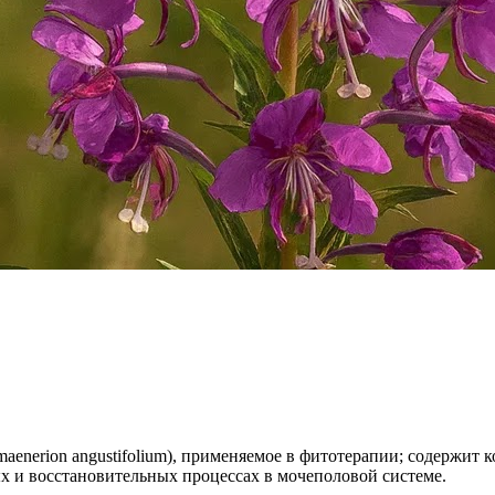
maenerion angustifolium), применяемое в фитотерапии; содержи
ых и восстановительных процессах в мочеполовой системе.